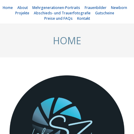
Home
About
Mehrgenerationen-Portraits
Frauenbilder
Newborn
Projekte
Abschieds- und Trauerfotografie
Gutscheine
Preise und FAQs
Kontakt
HOME