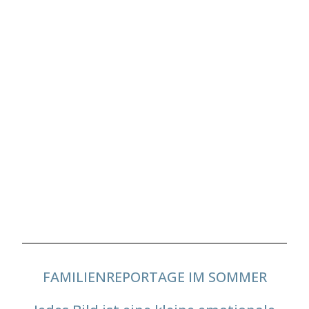
PERSÖNLICHKEITSLEUCHTEN -
Personal Branding/Portrait-
und Businessshooting
MBSR Achtsamkeitstraining und Coaching